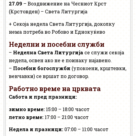
27.09
– Воздвижение на Чесниот Крст
(Крстовден) – Света Литургија
+ Секоја недела Света Литургија, доколку
нема потреба во Робово и Еднокуќево
Неделни и посебни служби
–
Неделна Света Литургија
се служи секоја
недела, освен ако не е поинаку најавено.
–
Посебни богослужби
(упокоени, крштевки,
венчавки) се вршат по договор.
Работно време на црквата
Сабота и пред празници:
зимно време:
15:00 – 18:00 часот
летно време:
17:00 – 21:00 часот
Недела и празници:
07:00 – 11:00 часот